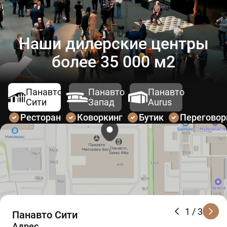
Наши дилерские центры
более 35 000 м2
Панавто
Панавто
Панавто
Сити
Запад
Aurus
Ресторан
Коворкинг
Бутик
Перегово
1
/ 3
Панавто Сити
Адрес