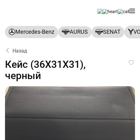
Mercedes-Benz
AURUS
SENAT
V
Назад
Кейс (36Х31Х31), черный
Кейс (36Х31Х31),
черный