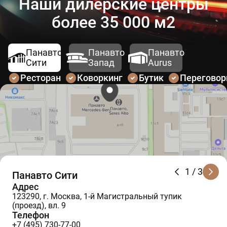
Наши дилерские центры
более 35 000 м2
Панавто
Панавто
Панавто
Сити
Запад
Aurus
Ресторан
Коворкинг
Бутик
Перегово
1
/ 3
Панавто Сити
Адрес
123290, г. Москва, 1-й Магистральный тупик
(проезд), вл. 9
Телефон
+7 (495) 730-77-00