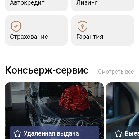
Автокредит
Лизинг
Страхование
Гарантия
Консьерж-сервис
Смотреть все
Удаленная выдача
Выез