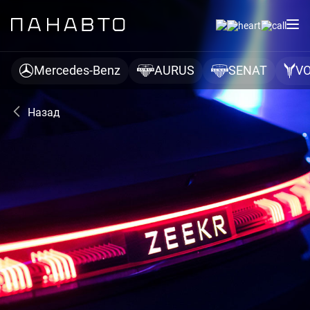
Модельный ряд ZEEKR
Mercedes-Benz
AURUS
SENAT
V
Назад