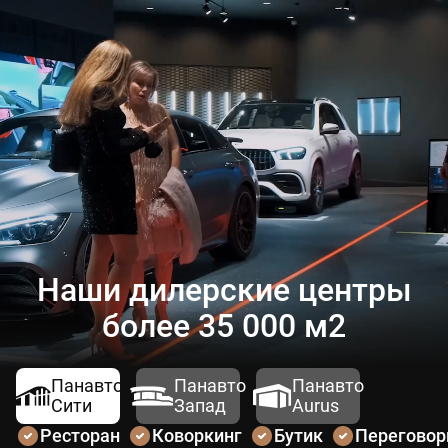
Наши дилерские центры
более 35 000 м2
Панавто
Панавто
Панавто
Сити
Запад
Aurus
Ресторан
Коворкинг
Бутик
Перегово