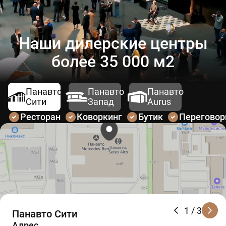
Наши дилерские центры
более 35 000 м2
Панавто
Панавто
Панавто
Сити
Запад
Aurus
Ресторан
Коворкинг
Бутик
Перегово
1
/ 3
Панавто Сити
Адрес