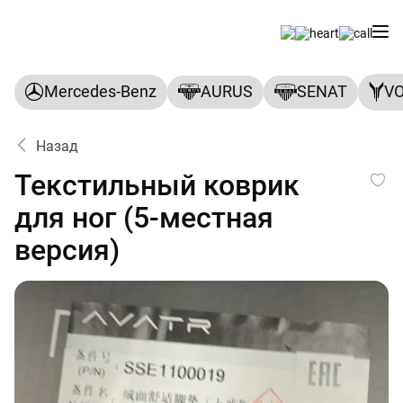
Mercedes-Benz
AURUS
SENAT
V
Назад
Текстильный коврик для ног
Текстильный коврик
для ног (5-местная
версия)