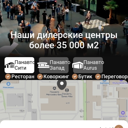
Наши дилерские центры
более 35 000 м2
Панавто
Панавто
Панавто
Сити
Запад
Aurus
Ресторан
Коворкинг
Бутик
Перегово