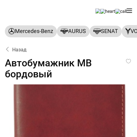
Mercedes-Benz
AURUS
SENAT
V
Назад
Автобумажник MB бордовы
Автобумажник MB
бордовый