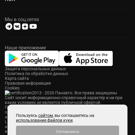
Мы в соц.сетях
Наше приложение
Защита персональных данных
Политика по обработке данных
Карта сайта
Правовая информация
Cookies
2013 - 2026 Панавто. Все права защищены
Cайт носит информационно-справочный характер и ни при
каких условиях не является публичной офертой.
ПАНАВТО — сеть премиальных автосалонов в Москве. Мы
осуществляем продажу и сервисное обслуживание
Пользуясь
сайтом
, вы соглашаетесь на
автомобилей Mercedes-Benz, Voyah, Aurus, Hongqi, Avatr,
использование файлов куки
.
Lixiang, M-Hero, ROX и Zeekr. Также у нас представлены
автомобили с пробегом абсолютно разных брендов. Мы
выкупаем автомобили любых марок, ставим на комиссию и
Соглашаюсь