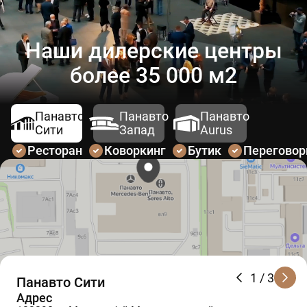
Наши дилерские центры
более 35 000 м2
Панавто
Панавто
Панавто
Сити
Запад
Aurus
Ресторан
Коворкинг
Бутик
Перегово
1
/ 3
Панавто Сити
Адрес