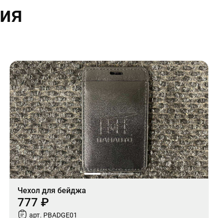
ия
Чехол для бейджа
777 ₽
арт. PBADGE01