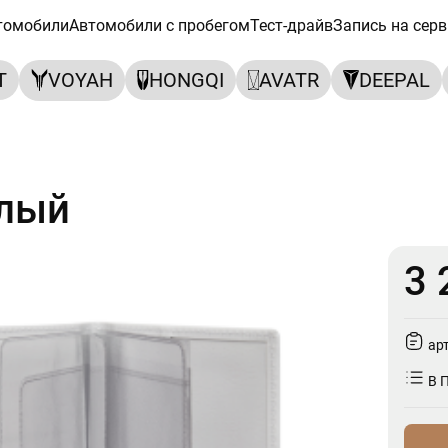
томобили
Автомобили с пробегом
Тест-драйв
Запись на серв
T
VOYAH
HONGQI
AVATR
DEEPAL
елый
3 
ар
В 