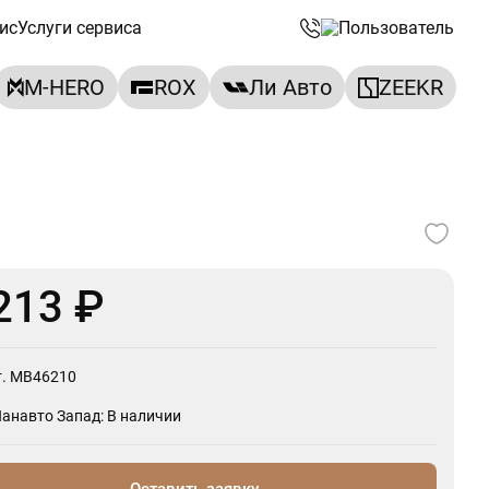
ис
Услуги сервиса
M-HERO
ROX
Ли Авто
ZEEKR
213 ₽
т. MB46210
Панавто Запад: В наличии
Оставить заявку