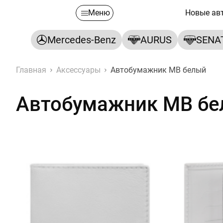
Меню
Новые ав
Mercedes-Benz
AURUS
SENA
Главная
Аксессуары
Автобумажник MB белый
Автобумажник MB б
Автобумажник MB белый