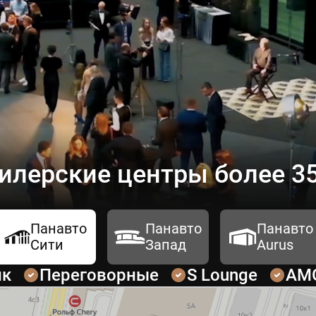
илерские центры более 35
Панавто
Панавто
Панавто
Сити
Запад
Aurus
ик
Переговорные
S Lounge
AM