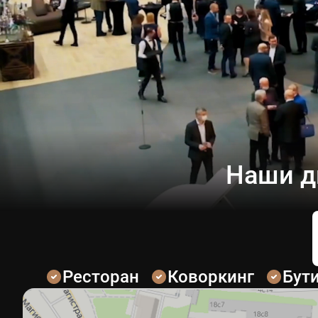
Наши д
Ресторан
Коворкинг
Бут