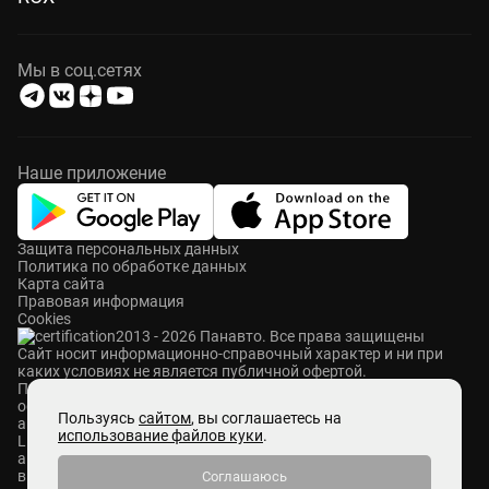
Мы в соц.сетях
Наше приложение
Защита персональных данных
Политика по обработке данных
Карта сайта
Правовая информация
Cookies
2013 - 2026 Панавто. Все права защищены
Cайт носит информационно-справочный характер и ни при
каких условиях не является публичной офертой.
ПАНАВТО — сеть премиальных автосалонов в Москве. Мы
осуществляем продажу и сервисное обслуживание
Пользуясь
сайтом
, вы соглашаетесь на
автомобилей Mercedes-Benz, Voyah, Aurus, Hongqi, Avatr,
использование файлов куки
.
Lixiang, M-Hero, ROX и Zeekr. Также у нас представлены
автомобили с пробегом абсолютно разных брендов. Мы
выкупаем автомобили любых марок, ставим на комиссию и
Соглашаюсь