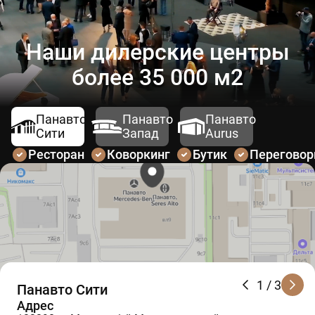
Наши дилерские центры
более 35 000 м2
Панавто
Панавто
Панавто
Сити
Запад
Aurus
Ресторан
Коворкинг
Бутик
Перегово
1
/ 3
Панавто Сити
Адрес