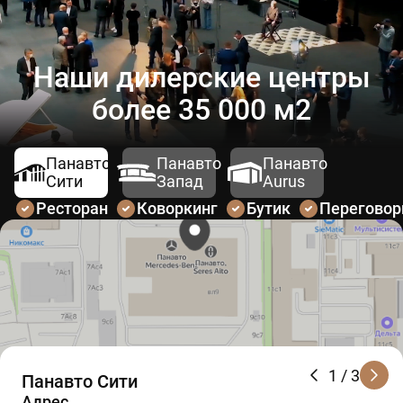
Наши дилерские центры
более 35 000 м2
Панавто
Панавто
Панавто
Сити
Запад
Aurus
Ресторан
Коворкинг
Бутик
Перегово
1
/ 3
Панавто Сити
Адрес