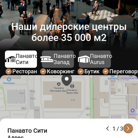
Наши дилерские центры
более 35 000 м2
Панавто
Панавто
Панавто
Сити
Запад
Aurus
Ресторан
Коворкинг
Бутик
Перегово
1
/ 3
Панавто Сити
Адрес