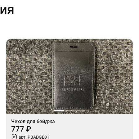
ия
Чехол для бейджа
777 ₽
арт. PBADGE01