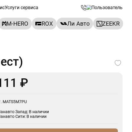
ис
Услуги сервиса
M-HERO
ROX
Ли Авто
ZEEKR
ест)
111 ₽
т. MATS5M7PU
Панавто Запад: В наличии
Панавто Сити: В наличии