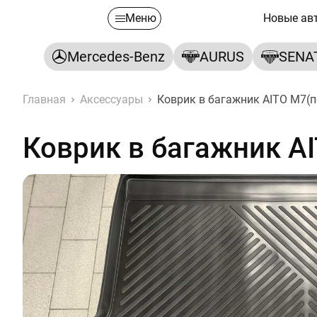
Меню
Новые ав
Mercedes-Benz
AURUS
SENA
Главная
Аксессуары
Коврик в багажник AITO M7(п
Коврик в багажник AI
Коврик в багажник AITO M7