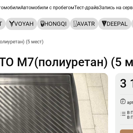
томобили
Автомобили с пробегом
Тест-драйв
Запись на серв
T
VOYAH
HONGQI
AVATR
DEEPAL
олиуретан) (5 мест)
TO M7(полиуретан) (5 м
(полиуретан) (5 мест)
3 
ар
В 
В 