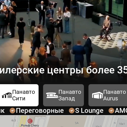
илерские центры более 35
Панавто
Панавто
Панавто
Сити
Запад
Aurus
ик
Переговорные
S Lounge
AM