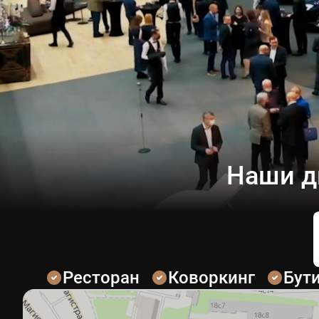
Наши д
Ресторан
Коворкинг
Бут