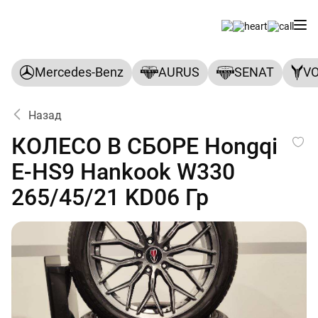
Mercedes-Benz
AURUS
SENAT
V
Назад
КОЛЕСО В СБОРЕ Hongqi E-H
КОЛЕСО В СБОРЕ Hongqi
E-HS9 Hankook W330
265/45/21 KD06 Гр