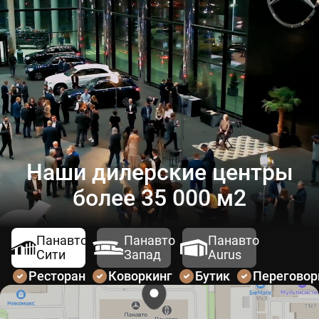
Наши дилерские центры
более 35 000 м2
Панавто
Панавто
Панавто
Сити
Запад
Aurus
Ресторан
Коворкинг
Бутик
Перегово