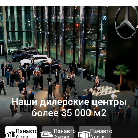
Наши дилерские центры
более 35 000 м2
Панавто
Панавто
Панавто
Сити
Запад
Aurus