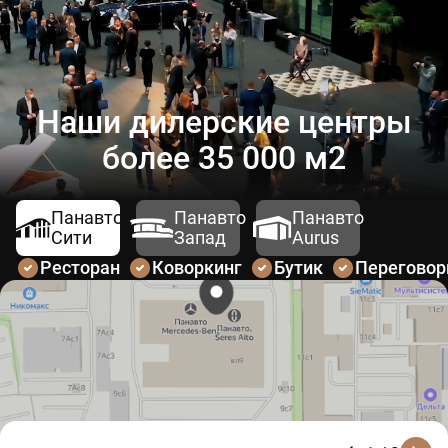
Наши дилерские центры
более 35 000 м2
Панавто
Панавто
Панавто
Сити
Запад
Aurus
Ресторан
Коворкинг
Бутик
Перегово