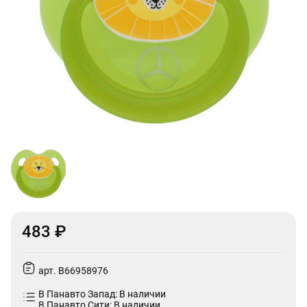
483 ₽
арт. B66958976
В Панавто Запад: В наличии
В Панавто Сити: В наличии