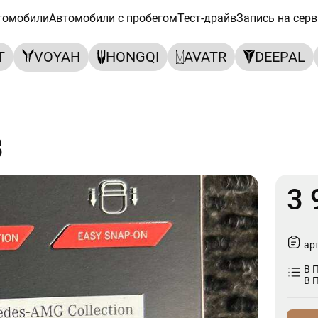
томобили
Автомобили с пробегом
Тест-драйв
Запись на серв
T
VOYAH
HONGQI
AVATR
DEEPAL
3
3 
ар
В 
В 