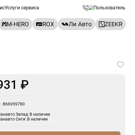
ис
Услуги сервиса
M-HERO
ROX
Ли Авто
ZEEKR
931 ₽
т. B66959780
Панавто Запад: В наличии
Панавто Сити: В наличии