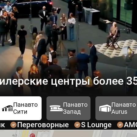
илерские центры более 35
Панавто
Панавто
Панавто
Сити
Запад
Aurus
ик
Переговорные
S Lounge
AM