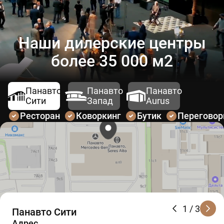
Наши дилерские центры
более 35 000 м2
Панавто
Панавто
Панавто
Сити
Запад
Aurus
Ресторан
Коворкинг
Бутик
Перегово
1
/ 3
Панавто Сити
Адрес