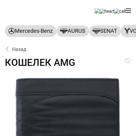
Mercedes-Benz
AURUS
SENAT
V
Назад
КОШЕЛЕК AMG
КОШЕЛЕК AMG