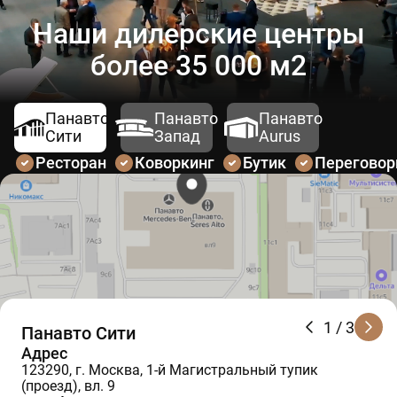
Наши дилерские центры
более 35 000 м2
Панавто
Панавто
Панавто
Сити
Запад
Aurus
Ресторан
Коворкинг
Бутик
Перегово
1
/ 3
Панавто Сити
Адрес
123290, г. Москва, 1-й Магистральный тупик
(проезд), вл. 9