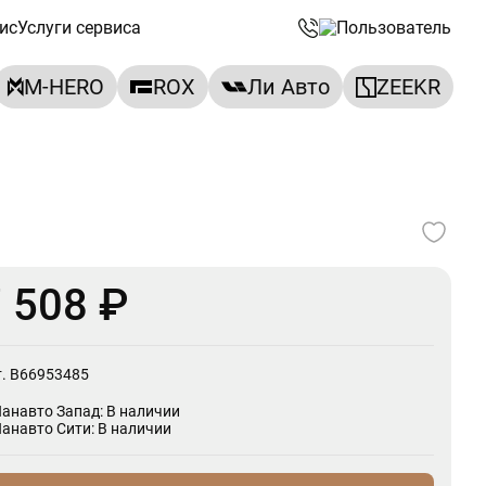
ис
Услуги сервиса
M-HERO
ROX
Ли Авто
ZEEKR
 508 ₽
т. B66953485
Панавто Запад: В наличии
Панавто Сити: В наличии