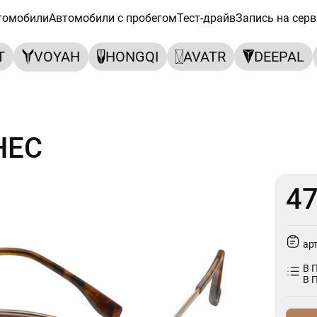
томобили
Автомобили с пробегом
Тест-драйв
Запись на серв
T
VOYAH
HONGQI
AVATR
DEEPAL
НЕС
47
ар
В 
В 