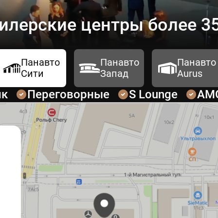
илерские центры более 35
Панавто
Панавто
Панавто
Сити
Запад
Aurus
ик
Переговорные
S Lounge
AM