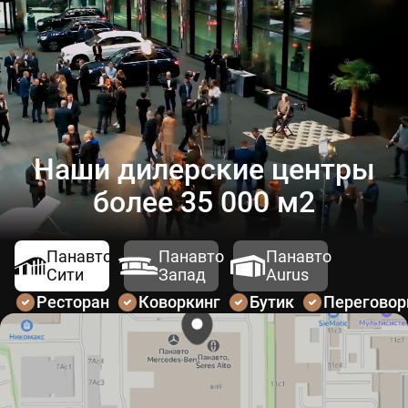
Наши дилерские центры
более 35 000 м2
Панавто
Панавто
Панавто
Сити
Запад
Aurus
Ресторан
Коворкинг
Бутик
Перегово