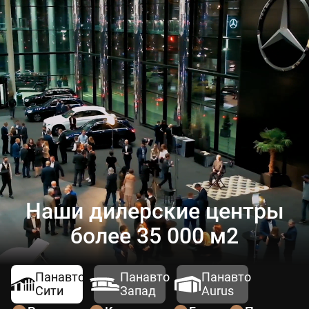
Наши дилерские центры
более 35 000 м2
Панавто
Панавто
Панавто
Сити
Запад
Aurus