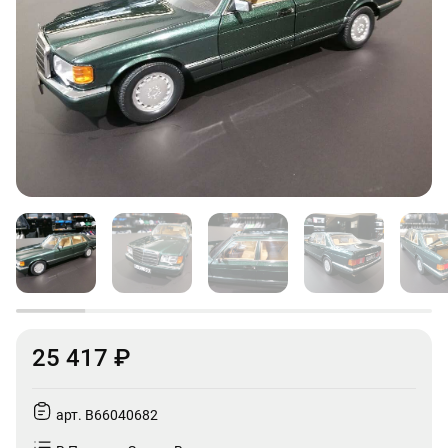
25 417 ₽
арт. B66040682