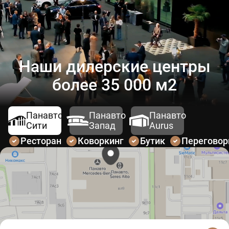
Наши дилерские центры
более 35 000 м2
Панавто
Панавто
Панавто
Сити
Запад
Aurus
Ресторан
Коворкинг
Бутик
Перегово