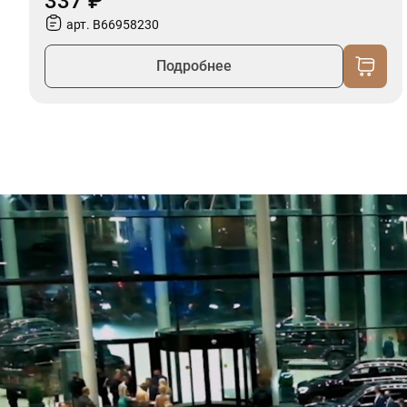
337 ₽
арт. B66958230
Подробнее