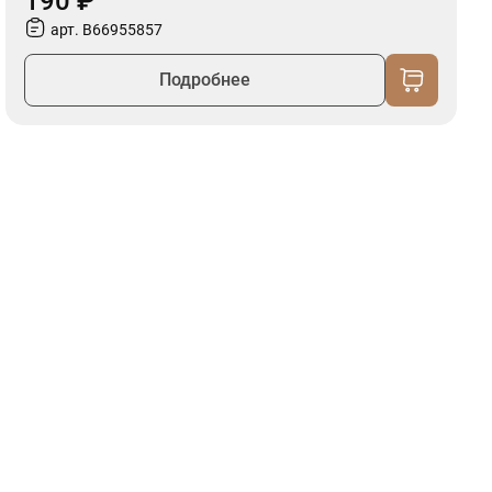
190 ₽
арт. B66955857
Подробнее