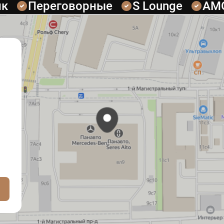
ик
Переговорные
S Lounge
AM