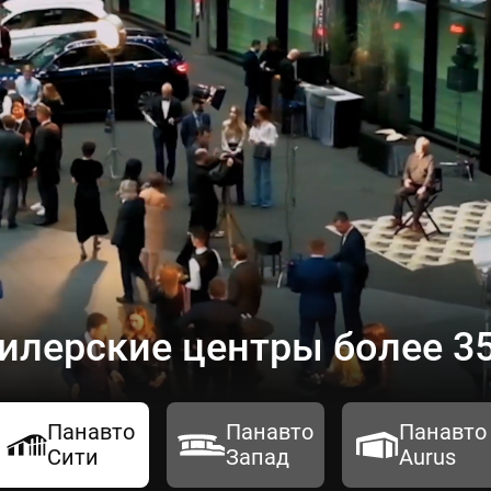
илерские центры более 35
Панавто
Панавто
Панавто
Сити
Запад
Aurus