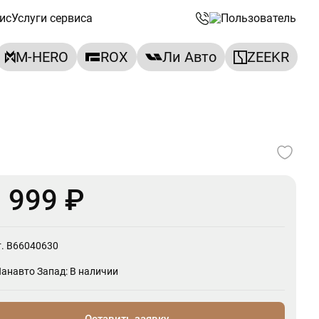
ис
Услуги сервиса
M-HERO
ROX
Ли Авто
ZEEKR
 999 ₽
т. B66040630
Панавто Запад: В наличии
Оставить заявку