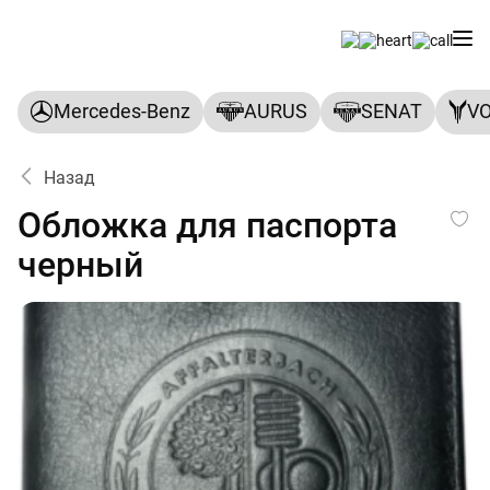
Mercedes-Benz
AURUS
SENAT
V
Назад
Обложка для паспорта чер
Обложка для паспорта
черный