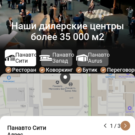
Наши дилерские центры
более 35 000 м2
Панавто
Панавто
Панавто
Сити
Запад
Aurus
Ресторан
Коворкинг
Бутик
Перегово
1
/ 3
Панавто Сити
Адрес