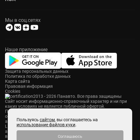
Мы в соц.сетях
Наше приложение
Защита персональных данных
Политика по обработке данных
Карта сайта
Правовая информация
Cookies
2013 - 2026 Панавто. Все права защищены
Cайт носит информационно-справочный характер и ни при
каких условиях не является публичной офертой.
ПАНАВТО — сеть премиальных автосалонов в Москве. Мы
осуществляем продажу и сервисное обслуживание
Пользуясь
сайтом
, вы соглашаетесь на
автомобилей Mercedes-Benz, Voyah, Aurus, Hongqi, Avatr,
использование файлов куки
.
Lixiang, M-Hero, ROX и Zeekr. Также у нас представлены
автомобили с пробегом абсолютно разных брендов. Мы
выкупаем автомобили любых марок, ставим на комиссию и
Соглашаюсь