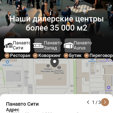
Наши дилерские центры
более 35 000 м2
Панавто
Панавто
Панавто
Сити
Запад
Aurus
Ресторан
Коворкинг
Бутик
Перегово
1
/ 3
Панавто Сити
Адрес