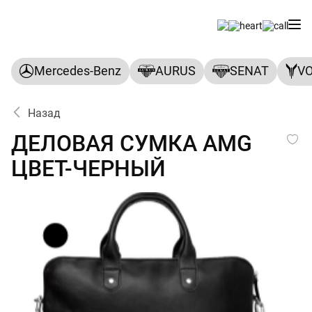
Mercedes-Benz
AURUS
SENAT
V
Назад
ДЕЛОВАЯ СУМКА AMG ЦВЕ
ДЕЛОВАЯ СУМКА AMG
ЦВЕТ-ЧЕРНЫЙ