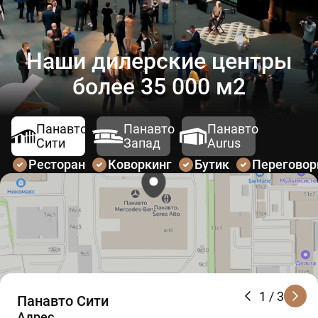
Наши дилерские центры
более 35 000 м2
Панавто
Панавто
Панавто
Сити
Запад
Aurus
Ресторан
Коворкинг
Бутик
Перегово
1
/ 3
Панавто Сити
Адрес