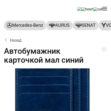
Mercedes-Benz
AURUS
SENAT
V
Назад
Автобумажник карточкой м
Автобумажник
карточкой мал синий