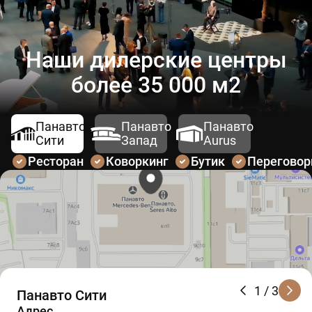
Наши дилерские центры
более 35 000 м2
Панавто
Панавто
Панавто
Сити
Запад
Aurus
Ресторан
Коворкинг
Бутик
Перегово
1
/ 3
Панавто Сити
Адрес