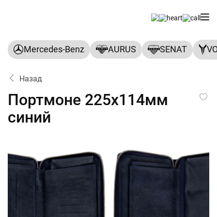
Mercedes-Benz
AURUS
SENAT
V
Назад
Портмоне 225х114мм синий
Портмоне 225х114мм
синий