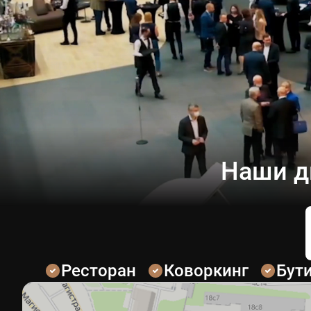
Наши д
Ресторан
Коворкинг
Бут