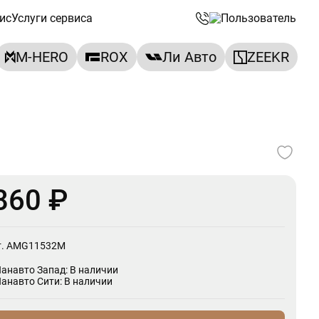
ис
Услуги сервиса
M-HERO
ROX
Ли Авто
ZEEKR
860 ₽
т. AMG11532M
Панавто Запад: В наличии
Панавто Сити: В наличии