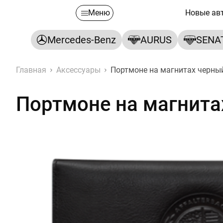
Меню
Новые ав
Mercedes-Benz
AURUS
SENA
Главная
Аксессуары
Портмоне на магнитах черны
Портмоне на магнита
Портмоне на магнитах чер