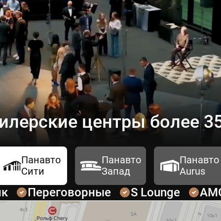
илерские центры более 35
Панавто
Панавто
Панавто
Сити
Запад
Aurus
ик
Переговорные
S Lounge
AM