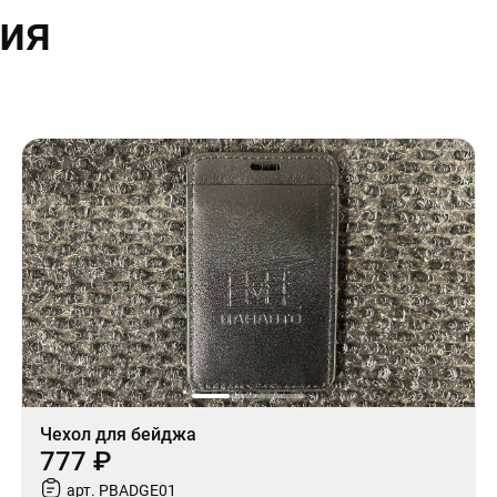
ия
Чехол для бейджа
777 ₽
арт. PBADGE01