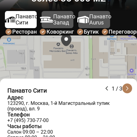
Панавто
Панавто
Панавто
Сити
Запад
Aurus
Ресторан
Коворкинг
Бутик
Перегово
1
/ 3
Панавто Сити
Адрес
123290, г. Москва, 1-й Магистральный тупик
(проезд), вл. 9
Телефон
+7 (495) 730-77-00
Часы работы
Салон 09:00 – 22:00