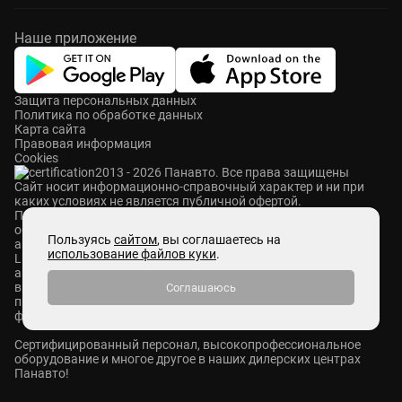
Наше приложение
Защита персональных данных
Политика по обработке данных
Карта сайта
Правовая информация
Cookies
2013 - 2026 Панавто. Все права защищены
Cайт носит информационно-справочный характер и ни при
каких условиях не является публичной офертой.
ПАНАВТО — сеть премиальных автосалонов в Москве. Мы
осуществляем продажу и сервисное обслуживание
Пользуясь
сайтом
, вы соглашаетесь на
автомобилей Mercedes-Benz, Voyah, Aurus, Hongqi, Avatr,
использование файлов куки
.
Lixiang, M-Hero, ROX и Zeekr. Также у нас представлены
автомобили с пробегом абсолютно разных брендов. Мы
выкупаем автомобили любых марок, ставим на комиссию и
Соглашаюсь
принимаем в Trade-in. В Панавто действуют различные
финансовые программы: кредит, лизинг и страхование.
Сертифицированный персонал, высокопрофессиональное
оборудование и многое другое в наших дилерских центрах
Панавто!