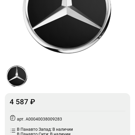
4 587 ₽
арт. A00040038009283
В Панавто Запад: В наличии
В Панавто Сити: В наличии