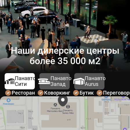
Наши дилерские центры
более 35 000 м2
Панавто
Панавто
Панавто
Сити
Запад
Aurus
Ресторан
Коворкинг
Бутик
Перегово