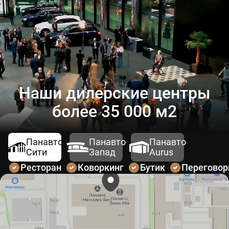
Наши дилерские центры
более 35 000 м2
Панавто
Панавто
Панавто
Сити
Запад
Aurus
Ресторан
Коворкинг
Бутик
Перегово