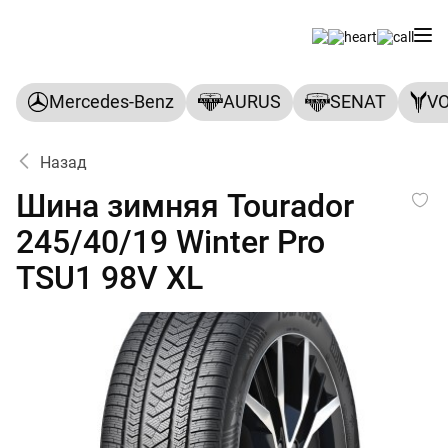
Mercedes-Benz
AURUS
SENAT
V
Назад
Шина зимняя Tourador 245/4
Шина зимняя Tourador
245/40/19 Winter Pro
TSU1 98V XL