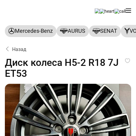
Mercedes-Benz
AURUS
SENAT
V
Назад
Диск колеса H5-2 R18 7J ET
Диск колеса H5-2 R18 7J
ET53