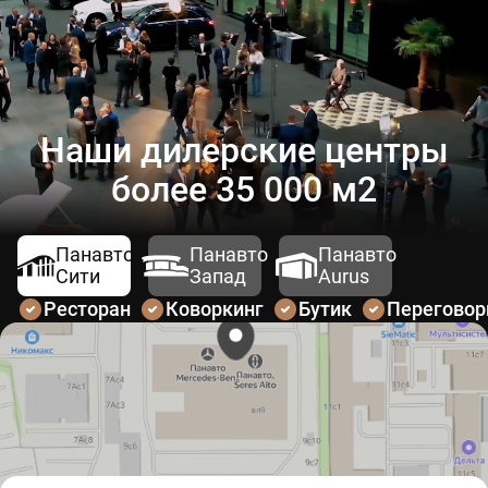
Наши дилерские центры
более 35 000 м2
Панавто
Панавто
Панавто
Сити
Запад
Aurus
Ресторан
Коворкинг
Бутик
Перегово