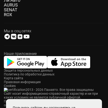
Ли Авто
AURUS
SENAT
ROX
Мы в соц.сетях
Наше приложение
Защита персональных данных
Политика по обработке данных
Карта сайта
Правовая информация
Cookies
2013 - 2026 Панавто. Все права защищены
Cайт носит информационно-справочный характер и ни при
каких условиях не является публичной офертой.
ПАНАВТО — сеть премиальных автосалонов в Москве. Мы
осуществляем продажу и сервисное обслуживание
Пользуясь
сайтом
, вы соглашаетесь на