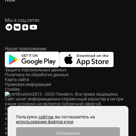
Мы в соц.сетях
Наше приложение
Защита персональных данных
Политика по обработке данных
Карта сайта
Правовая информация
Cookies
2013 - 2026 Панавто. Все права защищены
Cайт носит информационно-справочный характер и ни при
каких условиях не является публичной офертой.
ПАНАВТО — сеть премиальных автосалонов в Москве. Мы
осуществляем продажу и сервисное обслуживание
Пользуясь
сайтом
, вы соглашаетесь на
автомобилей Mercedes-Benz, Voyah, Aurus, Hongqi, Avatr,
использование файлов куки
.
Lixiang, M-Hero, ROX и Zeekr. Также у нас представлены
автомобили с пробегом абсолютно разных брендов. Мы
выкупаем автомобили любых марок, ставим на комиссию и
Соглашаюсь