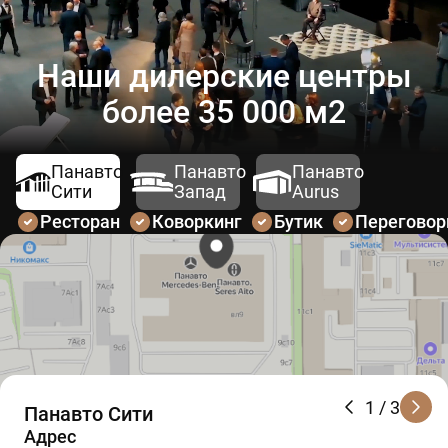
Наши дилерские центры
более 35 000 м2
Панавто
Панавто
Панавто
Сити
Запад
Aurus
Ресторан
Коворкинг
Бутик
Перегово
1
/ 3
Панавто Сити
Адрес