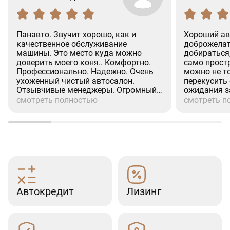
Панавто. Звучит хорошо, как и
Хороший ав
качественное обслуживание
доброжелат
машины. Это место куда можно
добираться
доверить моего коня.. Комфортно.
само простр
Профессионально. Надежно. Очень
можно не т
ухоженный чистый автосалон.
перекусить
Отзывчивые менеджеры. Огромный
ожидания з
респект менеджеру (Александр.
процедуры 
смотреть полностью
смотреть п
Валихамедову) Человек на своём
хорошее ко
месте. Культурный. Вежливое
при покупке
отношение к клиентам. Недавно
страховка, р
проходил там ТО-2. (GLS). Все по
посещения 
делу. Отлично.Рекомендую.
эмоции.
(Дмитрий)
Автокредит
Лизинг