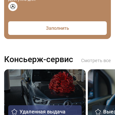
Заполнить
Консьерж-сервис
Смотреть все
Удаленная выдача
Выез