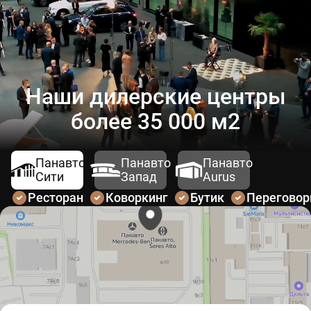
Наши дилерские центры
более 35 000 м2
Панавто
Панавто
Панавто
Сити
Запад
Aurus
Ресторан
Коворкинг
Бутик
Перегово