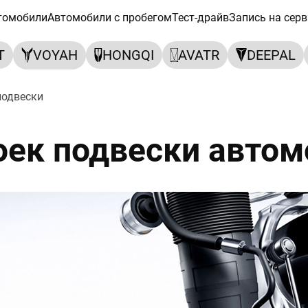
томобили
Автомобили с пробегом
Тест-драйв
Запись на серв
T
VOYAH
HONGQI
AVATR
DEEPAL
подвески
оек подвески автом