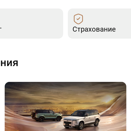
г
Страхование
ения