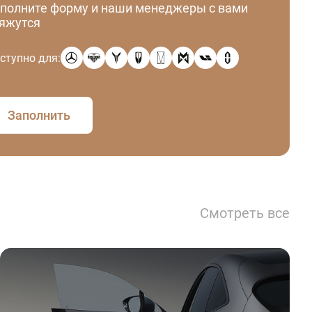
полните форму и наши менеджеры с вами
яжутся
ступно для:
Заполнить
Смотреть все