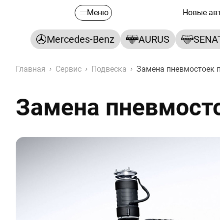
Меню
Новые ав
Mercedes-Benz
AURUS
SENA
Главная
Сервис
Подвеска
Замена пневмостоек 
Замена пневмост