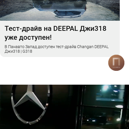
Тест-драйв на DEEPAL Джи318
уже доступен!
В Панавто Запад доступен тест-драйв Changan DEEPAL
Джи318 | G318