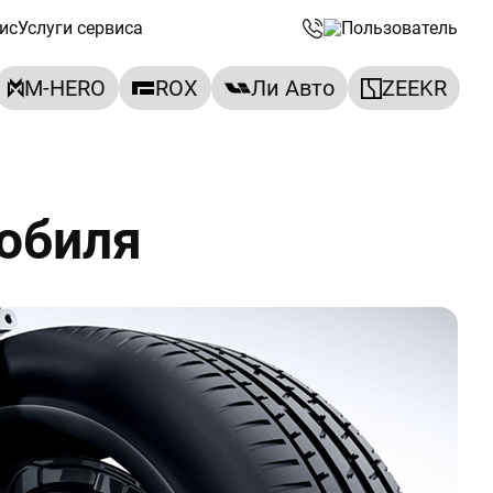
ис
Услуги сервиса
M-HERO
ROX
Ли Авто
ZEEKR
обиля