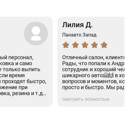
Лилия Д.
Панавто Запад
ый персонал,
Отличный салон, клиентоо
ковка и само
Рады, что попали к Андрею
е только выпить
сотрудник и хороший челов
если время
шикарного авто🤗🙌 в ходе 
 проходят быстро,
вопросов и моментов, кото
ожение при
просто и быстро. Мы рады п
вка, резина и т.д).
 эмоции.
смотреть полностью