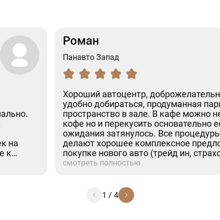
Роман
Панавто Запад
Хороший автоцентр, доброжелательн
удобно добираться, продуманная пар
нально.
пространство в зале. В кафе можно н
.
кофе но и перекусить основательно 
ожидания затянулось. Все процедуры
к на
делают хорошее комплексное предл
е к
покупке нового авто (трейд ин, страхо
се по
От посещения только положительные
смотреть полностью
1
/
4