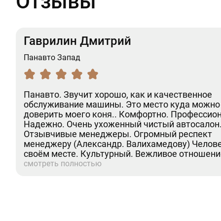
Отзывы
Гаврилин Дмитрий
Панавто Запад
Панавто. Звучит хорошо, как и качественное
обслуживание машины. Это место куда можно
доверить моего коня.. Комфортно. Профессио
Надежно. Очень ухоженный чистый автосалон
Отзывчивые менеджеры. Огромный респект
менеджеру (Александр. Валихамедову) Челове
своём месте. Культурный. Вежливое отношени
клиентам. Недавно проходил там ТО-2. (GLS). В
смотреть полностью
делу. Отлично.Рекомендую. (Дмитрий)