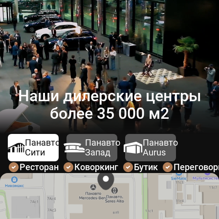
Наши дилерские центры
более 35 000 м2
Панавто
Панавто
Панавто
Сити
Запад
Aurus
Ресторан
Коворкинг
Бутик
Перегово