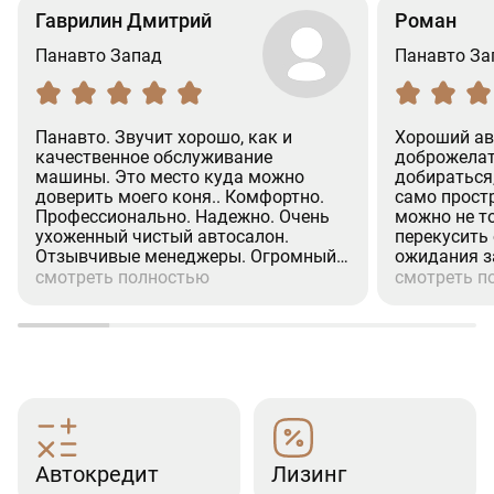
Гаврилин Дмитрий
Роман
Панавто Запад
Панавто За
Панавто. Звучит хорошо, как и
Хороший ав
качественное обслуживание
доброжелат
машины. Это место куда можно
добираться
доверить моего коня.. Комфортно.
само простр
Профессионально. Надежно. Очень
можно не т
ухоженный чистый автосалон.
перекусить
Отзывчивые менеджеры. Огромный
ожидания з
респект менеджеру (Александр.
процедуры 
смотреть полностью
смотреть п
Валихамедову) Человек на своём
хорошее ко
месте. Культурный. Вежливое
при покупке
отношение к клиентам. Недавно
страховка, р
проходил там ТО-2. (GLS). Все по
посещения 
делу. Отлично.Рекомендую.
эмоции.
(Дмитрий)
Автокредит
Лизинг