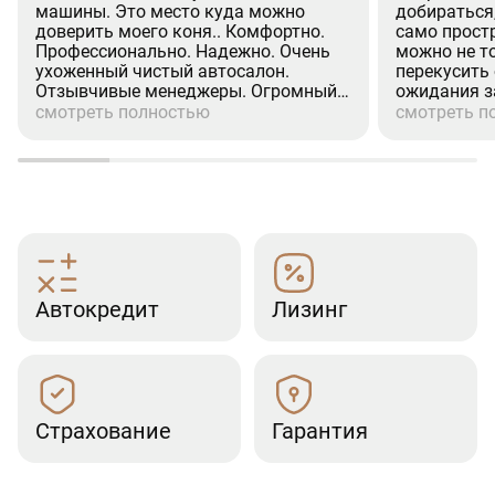
машины. Это место куда можно
добираться
доверить моего коня.. Комфортно.
само простр
Профессионально. Надежно. Очень
можно не т
ухоженный чистый автосалон.
перекусить
Отзывчивые менеджеры. Огромный
ожидания з
респект менеджеру (Александр.
процедуры 
смотреть полностью
смотреть п
Валихамедову) Человек на своём
хорошее ко
месте. Культурный. Вежливое
при покупке
отношение к клиентам. Недавно
страховка, р
проходил там ТО-2. (GLS). Все по
посещения 
делу. Отлично.Рекомендую.
эмоции.
(Дмитрий)
Автокредит
Лизинг
Страхование
Гарантия