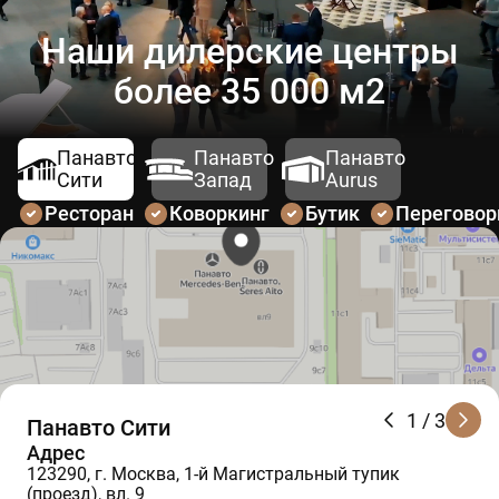
Наши дилерские центры
более 35 000 м2
Панавто
Панавто
Панавто
Сити
Запад
Aurus
Ресторан
Коворкинг
Бутик
Перегово
1
/ 3
Панавто Сити
Адрес
123290, г. Москва, 1-й Магистральный тупик
(проезд), вл. 9