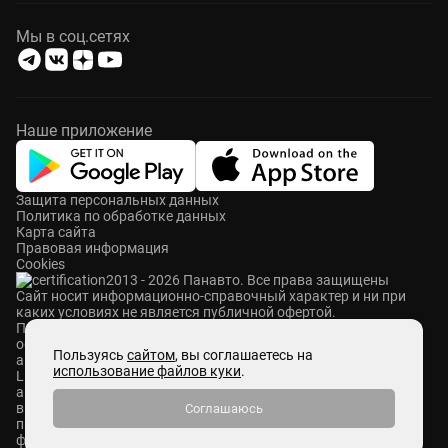
Мы в соц.сетях
Наше приложение
Защита персональных данных
Политика по обработке данных
Карта сайта
Правовая информация
Cookies
2013 - 2026 Панавто. Все права защищены
Cайт носит информационно-справочный характер и ни при
каких условиях не является публичной офертой.
ПАНАВТО — сеть премиальных автосалонов в Москве. Мы
осуществляем продажу и сервисное обслуживание
Пользуясь
сайтом
, вы соглашаетесь на
автомобилей Mercedes-Benz, Voyah, Aurus, Hongqi, Avatr,
использование файлов куки
.
Lixiang, M-Hero, ROX и Zeekr. Также у нас представлены
автомобили с пробегом абсолютно разных брендов. Мы
выкупаем автомобили любых марок, ставим на комиссию и
Соглашаюсь
принимаем в Trade-in. В Панавто действуют различные
финансовые программы: кредит, лизинг и страхование.