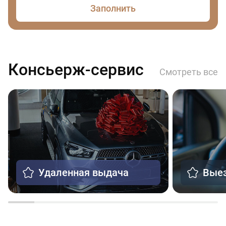
Заполнить
Консьерж-сервис
Смотреть все
Удаленная выдача
Выез