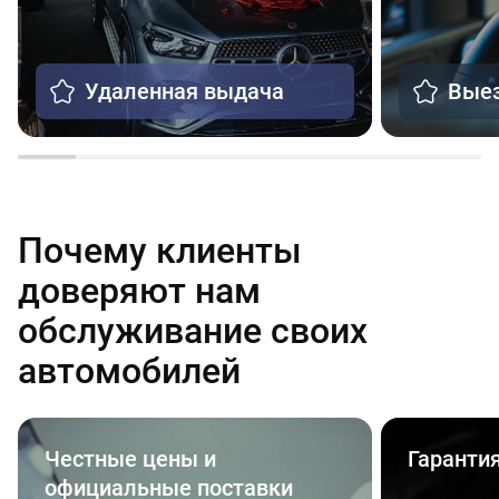
Удаленная выдача
Выез
Почему клиенты
доверяют нам
обслуживание своих
автомобилей
Честные цены и
Гаранти
официальные поставки