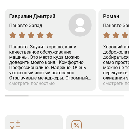
Гаврилин Дмитрий
Роман
Панавто Запад
Панавто За
Панавто. Звучит хорошо, как и
Хороший ав
качественное обслуживание
доброжелат
машины. Это место куда можно
добираться
доверить моего коня.. Комфортно.
само простр
Профессионально. Надежно. Очень
можно не т
ухоженный чистый автосалон.
перекусить
Отзывчивые менеджеры. Огромный
ожидания з
респект менеджеру (Александр.
процедуры 
смотреть полностью
смотреть п
Валихамедову) Человек на своём
хорошее ко
месте. Культурный. Вежливое
при покупке
отношение к клиентам. Недавно
страховка, р
проходил там ТО-2. (GLS). Все по
посещения 
делу. Отлично.Рекомендую.
эмоции.
(Дмитрий)