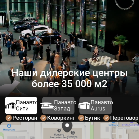
Наши дилерские центры
более 35 000 м2
Панавто
Панавто
Панавто
Сити
Запад
Aurus
Ресторан
Коворкинг
Бутик
Перегово