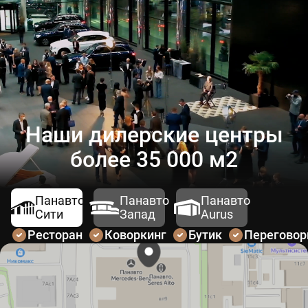
Наши дилерские центры
более 35 000 м2
Панавто
Панавто
Панавто
Сити
Запад
Aurus
Ресторан
Коворкинг
Бутик
Перегово