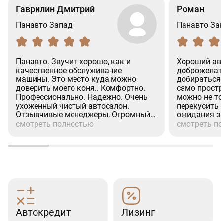
Гаврилин Дмитрий
Роман
Панавто Запад
Панавто За
Панавто. Звучит хорошо, как и
Хороший ав
качественное обслуживание
доброжелат
машины. Это место куда можно
добираться
доверить моего коня.. Комфортно.
само простр
Профессионально. Надежно. Очень
можно не т
ухоженный чистый автосалон.
перекусить
Отзывчивые менеджеры. Огромный
ожидания з
респект менеджеру (Александр.
процедуры 
смотреть полностью
смотреть п
Валихамедову) Человек на своём
хорошее ко
месте. Культурный. Вежливое
при покупке
отношение к клиентам. Недавно
страховка, р
проходил там ТО-2. (GLS). Все по
посещения 
делу. Отлично.Рекомендую.
эмоции.
(Дмитрий)
Автокредит
Лизинг