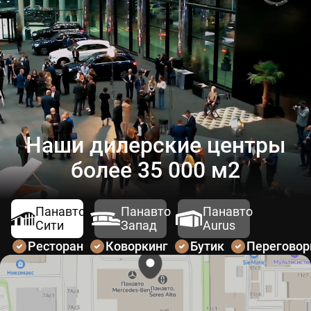
Наши дилерские центры
более 35 000 м2
Панавто
Панавто
Панавто
Сити
Запад
Aurus
Ресторан
Коворкинг
Бутик
Перегово