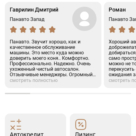
Гаврилин Дмитрий
Роман
Панавто Запад
Панавто За
Панавто. Звучит хорошо, как и
Хороший ав
качественное обслуживание
доброжелат
машины. Это место куда можно
добираться
доверить моего коня.. Комфортно.
само простр
Профессионально. Надежно. Очень
можно не т
ухоженный чистый автосалон.
перекусить
Отзывчивые менеджеры. Огромный
ожидания з
респект менеджеру (Александр.
процедуры 
смотреть полностью
смотреть п
Валихамедову) Человек на своём
хорошее ко
месте. Культурный. Вежливое
при покупке
отношение к клиентам. Недавно
страховка, р
проходил там ТО-2. (GLS). Все по
посещения 
делу. Отлично.Рекомендую.
эмоции.
(Дмитрий)
Автокредит
Лизинг