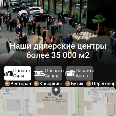
Наши дилерские центры
более 35 000 м2
Панавто
Панавто
Панавто
Сити
Запад
Aurus
Ресторан
Коворкинг
Бутик
Перегово