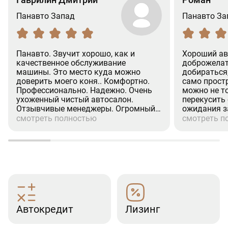
Панавто Запад
Панавто За
Панавто. Звучит хорошо, как и
Хороший ав
качественное обслуживание
доброжелат
машины. Это место куда можно
добираться
доверить моего коня.. Комфортно.
само простр
Профессионально. Надежно. Очень
можно не т
ухоженный чистый автосалон.
перекусить
Отзывчивые менеджеры. Огромный
ожидания з
респект менеджеру (Александр.
процедуры 
смотреть полностью
смотреть п
Валихамедову) Человек на своём
хорошее ко
месте. Культурный. Вежливое
при покупке
отношение к клиентам. Недавно
страховка, р
проходил там ТО-2. (GLS). Все по
посещения 
делу. Отлично.Рекомендую.
эмоции.
(Дмитрий)
Автокредит
Лизинг