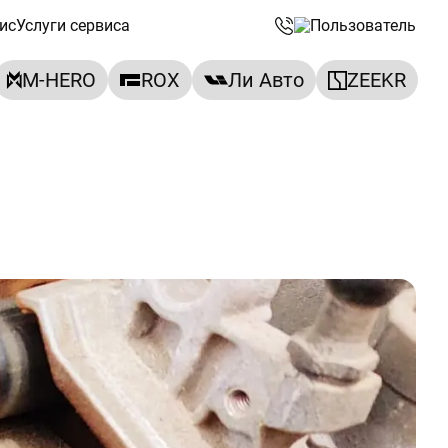
ис
Услуги сервиса
M-HERO
ROX
Ли Авто
ZEEKR