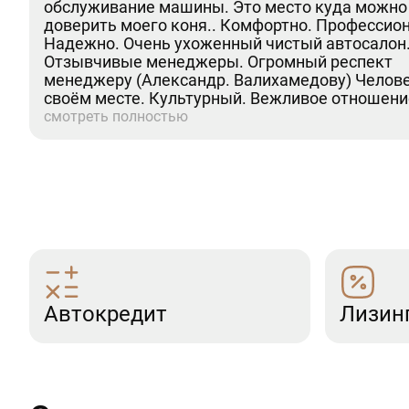
обслуживание машины. Это место куда можно
доверить моего коня.. Комфортно. Профессио
Надежно. Очень ухоженный чистый автосалон
Отзывчивые менеджеры. Огромный респект
менеджеру (Александр. Валихамедову) Челове
своём месте. Культурный. Вежливое отношени
клиентам. Недавно проходил там ТО-2. (GLS). В
смотреть полностью
делу. Отлично.Рекомендую. (Дмитрий)
Автокредит
Лизин