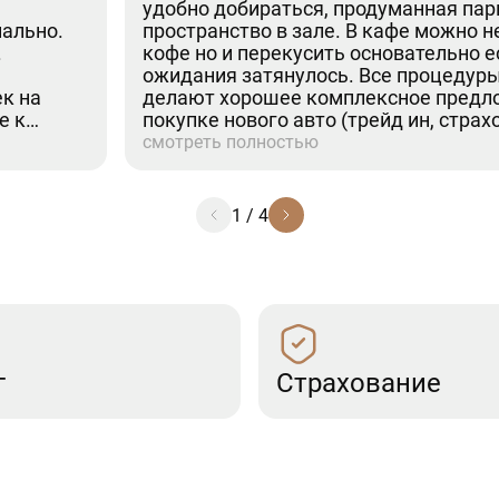
удобно добираться, продуманная пар
нально.
пространство в зале. В кафе можно н
.
кофе но и перекусить основательно 
ожидания затянулось. Все процедуры
к на
делают хорошее комплексное предл
е к
покупке нового авто (трейд ин, страхо
се по
От посещения только положительные
смотреть полностью
1
/
4
г
Страхование