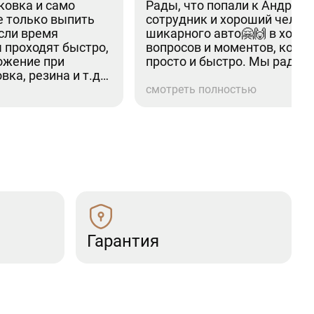
ковка и само
Рады, что попали к Андрею
е только выпить
сотрудник и хороший челов
если время
шикарного авто🤗🙌 в ходе 
 проходят быстро,
вопросов и моментов, кото
ожение при
просто и быстро. Мы рады п
вка, резина и т.д).
 эмоции.
смотреть полностью
Гарантия