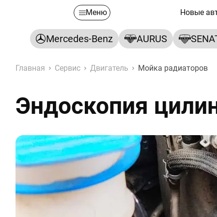
Меню
Новые ав
Mercedes-Benz
AURUS
SENA
Главная
Сервис
Двигатель
Мойка радиаторов
Эндоскопия цилин