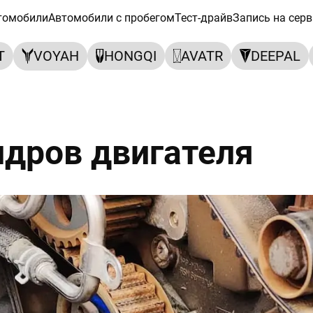
томобили
Автомобили с пробегом
Тест-драйв
Запись на серв
T
VOYAH
HONGQI
AVATR
DEEPAL
дров двигателя