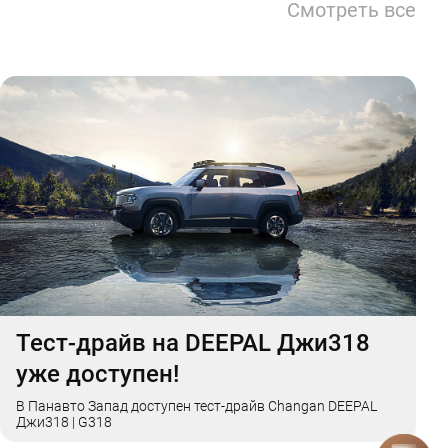
Смотреть все
Тест-драйв на DEEPAL Джи318
уже доступен!
В Панавто Запад доступен тест-драйв Changan DEEPAL
Джи318 | G318