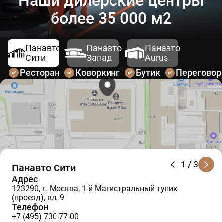
Наши дилерские центры
более 35 000 м2
Панавто
Панавто
Панавто
Сити
Запад
Aurus
Ресторан
Коворкинг
Бутик
Перегово
1
/ 3
Панавто Сити
Адрес
123290, г. Москва, 1-й Магистральный тупик
(проезд), вл. 9
Телефон
+7 (495) 730-77-00