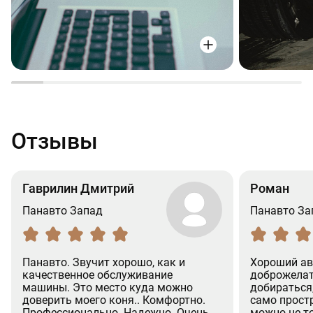
Отзывы
Гаврилин Дмитрий
Роман
Панавто Запад
Панавто За
Панавто. Звучит хорошо, как и
Хороший ав
качественное обслуживание
доброжелат
машины. Это место куда можно
добираться
доверить моего коня.. Комфортно.
само простр
Профессионально. Надежно. Очень
можно не т