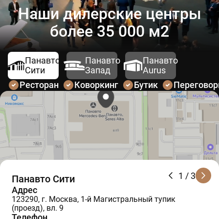
Наши дилерские центры
более 35 000 м2
Панавто
Панавто
Панавто
Сити
Запад
Aurus
Ресторан
Коворкинг
Бутик
Перегово
1
/ 3
Панавто Сити
Адрес
123290, г. Москва, 1-й Магистральный тупик
(проезд), вл. 9
Телефон