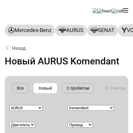
Mercedes-Benz
AURUS
SENAT
V
Назад
Новый AURUS Komendant
Все
Новый
С пробегом
Электро