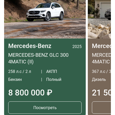
Mercedes-Benz
Merced
2025
MERCEDES-BENZ GLC 300
MERCEDES
4MATIC (II)
4MATIC LO
258 л.с / 2 л
АКПП
367 л.с / 3 л
Бензин
Полный
Дизель
8 800 000 ₽
21 50
Посмотреть