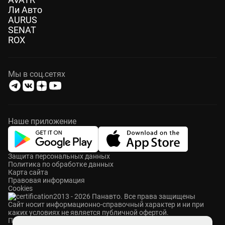
Ли Авто
AURUS
SENAT
ROX
Мы в соц.сетях
Наше приложение
Защита персональных данных
Политика по обработке данных
Карта сайта
Правовая информация
Cookies
2013 - 2026 Панавто. Все права защищены
Cайт носит информационно-справочный характер и ни при
каких условиях не является публичной офертой.
ПАНАВТО — сеть премиальных автосалонов в Москве. Мы