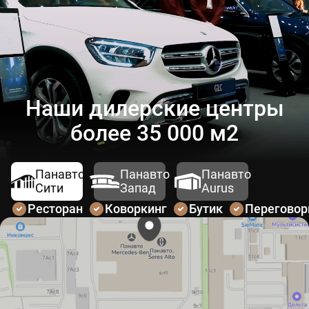
Наши дилерские центры
более 35 000 м2
Панавто
Панавто
Панавто
Сити
Запад
Aurus
Ресторан
Коворкинг
Бутик
Перегово