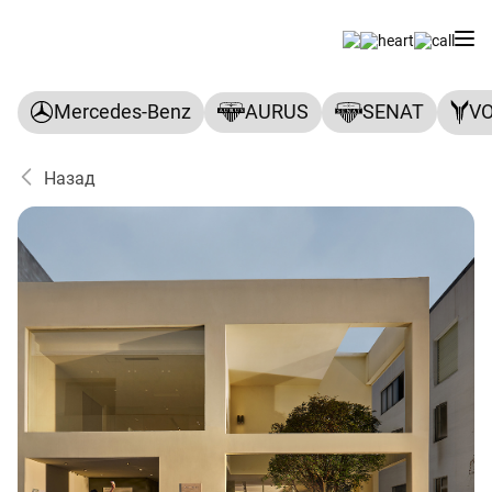
Mercedes-Benz
AURUS
SENAT
V
Назад
ПАНАВТО — официальный ди