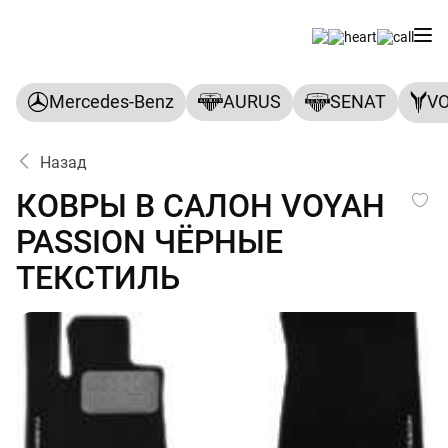
Mercedes-Benz
AURUS
SENAT
V
Назад
КОВРЫ В САЛОН VOYAH PA
КОВРЫ В САЛОН VOYAH
PASSION ЧЁРНЫЕ
ТЕКСТИЛЬ