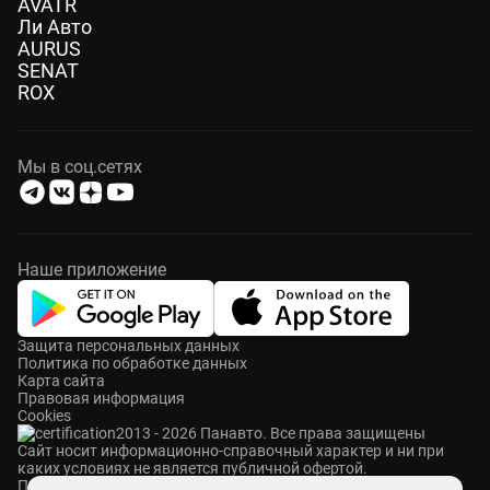
AVATR
Ли Авто
AURUS
SENAT
ROX
Мы в соц.сетях
Наше приложение
Защита персональных данных
Политика по обработке данных
Карта сайта
Правовая информация
Cookies
2013 - 2026 Панавто. Все права защищены
Cайт носит информационно-справочный характер и ни при
каких условиях не является публичной офертой.
ПАНАВТО — сеть премиальных автосалонов в Москве. Мы