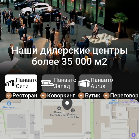
Наши дилерские центры
более 35 000 м2
Панавто
Панавто
Панавто
Сити
Запад
Aurus
Ресторан
Коворкинг
Бутик
Перегово