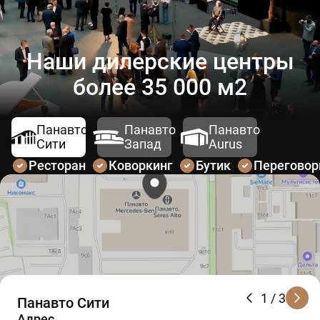
Наши дилерские центры
более 35 000 м2
Панавто
Панавто
Панавто
Сити
Запад
Aurus
Ресторан
Коворкинг
Бутик
Перегово
1
/ 3
Панавто Сити
Адрес