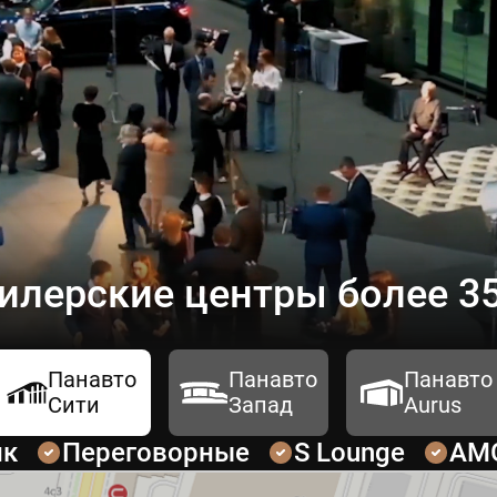
илерские центры более 35
Панавто
Панавто
Панавто
Сити
Запад
Aurus
ик
Переговорные
S Lounge
AM