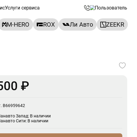
ис
Услуги сервиса
M-HERO
ROX
Ли Авто
ZEEKR
500 ₽
т. B66959642
Панавто Запад: В наличии
Панавто Сити: В наличии