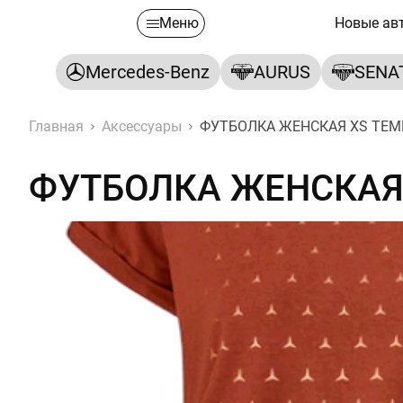
Меню
Новые ав
Mercedes-Benz
AURUS
SENA
Главная
Аксессуары
ФУТБОЛКА ЖЕНСКАЯ XS ТЕ
ФУТБОЛКА ЖЕНСКАЯ
ФУТБОЛКА ЖЕНСКАЯ XS 