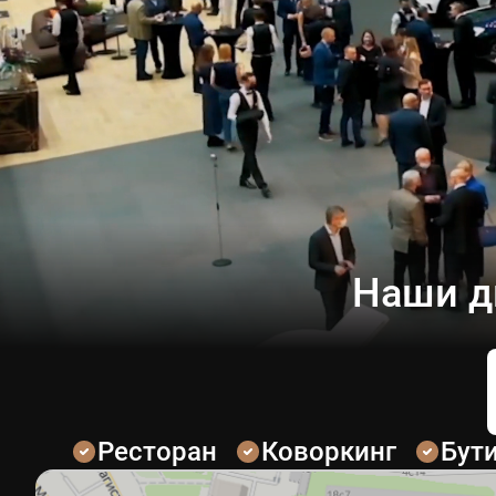
Наши д
Ресторан
Коворкинг
Бут