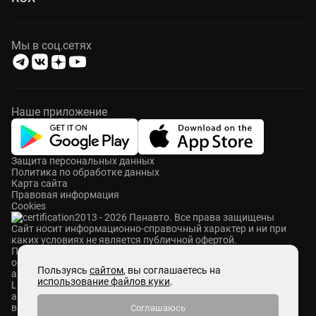
Мы в соц.сетях
Наше приложение
Защита персональных данных
Политика по обработке данных
Карта сайта
Правовая информация
Cookies
2013 - 2026 Панавто. Все права защищены
Cайт носит информационно-справочный характер и ни при
каких условиях не является публичной офертой.
ПАНАВТО — сеть премиальных автосалонов в Москве. Мы
осуществляем продажу и сервисное обслуживание
Пользуясь
сайтом
, вы соглашаетесь на
автомобилей Mercedes-Benz, Voyah, Aurus, Hongqi, Avatr,
использование файлов куки
.
Lixiang, M-Hero, ROX и Zeekr. Также у нас представлены
автомобили с пробегом абсолютно разных брендов. Мы
выкупаем автомобили любых марок, ставим на комиссию и
Соглашаюсь