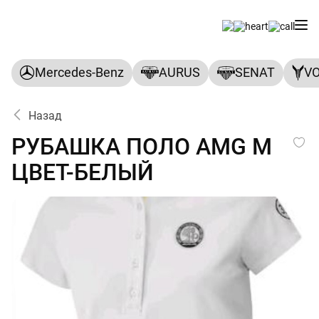
Mercedes-Benz
AURUS
SENAT
V
Назад
РУБАШКА ПОЛО AMG M ЦВ
РУБАШКА ПОЛО AMG M
ЦВЕТ-БЕЛЫЙ