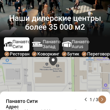
Наши дилерские центры
более 35 000 м2
Панавто
Панавто
Панавто
Сити
Запад
Aurus
Ресторан
Коворкинг
Бутик
Перегово
1
/ 3
Панавто Сити
Адрес