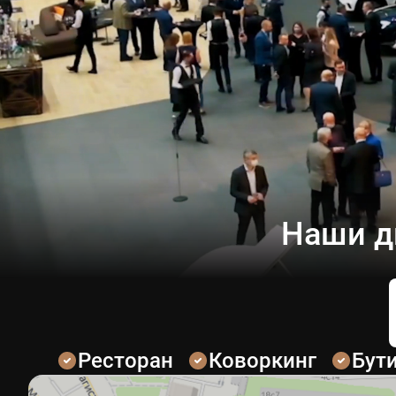
Наши д
Ресторан
Коворкинг
Бут