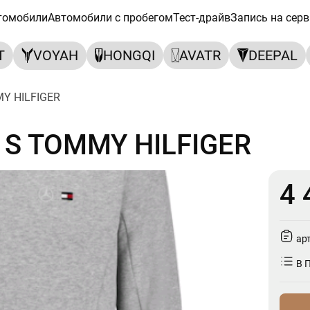
томобили
Автомобили с пробегом
Тест-драйв
Запись на серв
T
VOYAH
HONGQI
AVATR
DEEPAL
Y HILFIGER
S TOMMY HILFIGER
MMY HILFIGER
4 
ар
В 