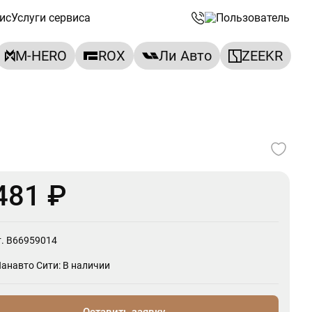
ис
Услуги сервиса
M-HERO
ROX
Ли Авто
ZEEKR
481 ₽
т. B66959014
Панавто Сити: В наличии
Оставить заявку