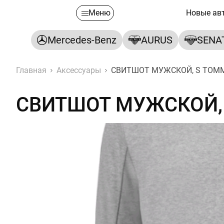
Меню
Новые ав
Mercedes-Benz
AURUS
SENA
Главная
Аксессуары
СВИТШОТ МУЖСКОЙ, S TOMM
СВИТШОТ МУЖСКОЙ, 
СВИТШОТ МУЖСКОЙ, S TO