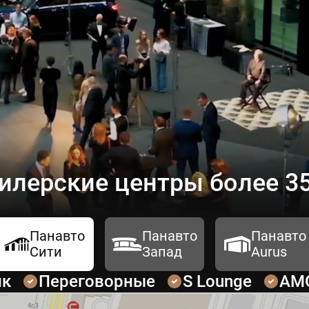
илерские центры более 35
Панавто
Панавто
Панавто
Сити
Запад
Aurus
ик
Переговорные
S Lounge
AM