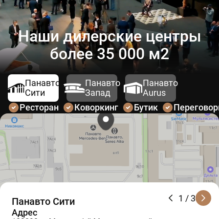
Наши дилерские центры
более 35 000 м2
Панавто
Панавто
Панавто
Сити
Запад
Aurus
Ресторан
Коворкинг
Бутик
Перегово
1
/ 3
Панавто Сити
Адрес